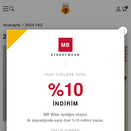
0
Anasayfa
2025 YAZ
×
2025 YAZ
MB
STREETWEAR
YENI ÜYELERE ÖZEL
%10
İNDİRİM
MB Wear üyeliğini oluştur,
ilk alışverişinde sana özel %10 indirim kazan.
ÜYELIK SONRASI