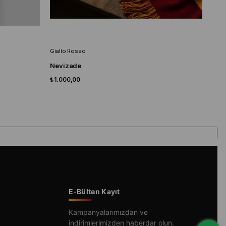
Giallo Rosso
Gial
Nevizade
Bab
₺1.000,00
₺1.0
E-Bülten Kayıt
Kampanyalarımızdan ve
indirimlerimizden haberdar olun.