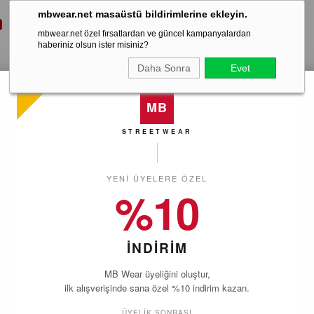
mbwear.net masaüstü bildirimlerine ekleyin.
mbwear.net özel fırsatlardan ve güncel kampanyalardan
haberiniz olsun ister misiniz?
Daha Sonra
Evet
MB
STREETWEAR
YENI ÜYELERE ÖZEL
%10
İNDİRİM
MB Wear üyeliğini oluştur,
ilk alışverişinde sana özel %10 indirim kazan.
ÜYELIK SONRASI