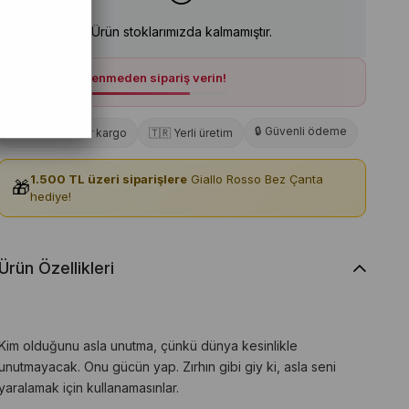
Ürün stoklarımızda kalmamıştır.
🔥
Stoklar tükenmeden sipariş verin!
🔒 Güvenli ödeme
🚀 15:30'a kadar kargo
🇹🇷 Yerli üretim
1.500 TL üzeri siparişlere
Giallo Rosso Bez Çanta
🎁
hediye!
Ürün Özellikleri
Kim olduğunu asla unutma, çünkü dünya kesinlikle
unutmayacak. Onu gücün yap. Zırhın gibi giy ki, asla seni
yaralamak için kullanamasınlar.