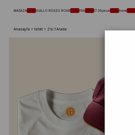
MAĞAZA
GIALLO ROSSO ROAR
FAA
17.05
çocuk
home
Anasayfa
tshirt
2'si 1 Arada