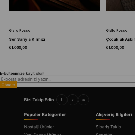
Giallo Rosso
Giallo Rosso
Sen Sarıyla Kırmızı
Çocukluk Aşkım
₺1.000,00
₺1.000,00
E-bültenimize kayıt olun!
Gönder
Bizi Takip Edin
f
x
⌾
Popüler Kategoriler
Alışveriş Bilgileri
Nostalji Ürünler
Sipariş Takip
Yeni Sezon Ürünler
Sepetim