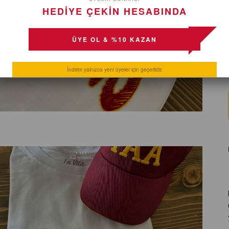
HEDİYE ÇEKİN HESABINDA
ÜYE OL & %10 KAZAN
İndirim yalnızca yeni üyeler için geçerlidir.