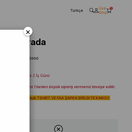
Üye
0
Türkçe
Girişi
×
2'si 1 Arada
Marka
:
Giallo Rosso
Kargo Tarihi 2 İş Günü
Tshirtünüzü 1 beden büyük sipariş vermeniz tavsiye edilir.
% 100 pamuk TSHIRT VE FAA ŞAPKA BİRLİKTE KARGO