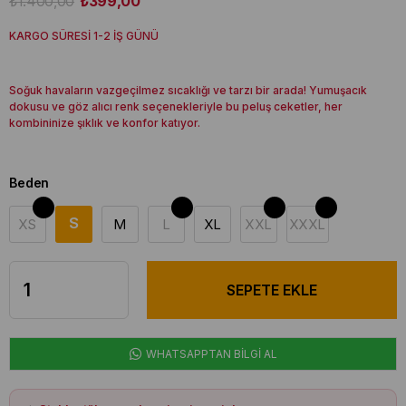
₺1.400,00
₺399,00
KARGO SÜRESİ 1-2 İŞ GÜNÜ
Soğuk havaların vazgeçilmez sıcaklığı ve tarzı bir arada! Yumuşacık
dokusu ve göz alıcı renk seçenekleriyle bu peluş ceketler, her
kombininize şıklık ve konfor katıyor.
Beden
S
XS
M
L
XL
XXL
XXXL
WHATSAPPTAN BİLGİ AL