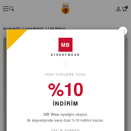
0
Anasayfa
sweatshirt
Lila Peluş
×
MB
STREETWEAR
YENI ÜYELERE ÖZEL
%10
İNDİRİM
MB Wear üyeliğini oluştur,
ilk alışverişinde sana özel %10 indirim kazan.
ÜYELIK SONRASI