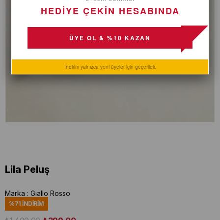
HEDİYE ÇEKİN HESABINDA
ÜYE OL & %10 KAZAN
İndirim yalnızca yeni üyeler için geçerlidir.
Lila Peluş
Marka
:
Giallo Rosso
%
71
İNDIRIM