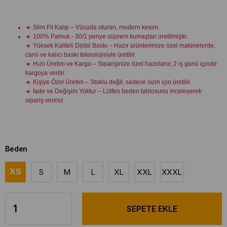
🔸
Slim Fit Kalıp
– Vücuda oturan, modern kesim.
🔸
100% Pamuk -
30/1 penye süprem kumaştan üretilmiştir.
🔸 Yüksek Kaliteli Dijital Baskı – Hazır ürünlerimize özel makinelerde,
canlı ve kalıcı baskı teknolojisiyle üretilir.
🔸 Hızlı Üretim ve Kargo – Siparişinize özel hazırlanır,
2 iş günü
içinde
kargoya verilir.
🔸 Kişiye Özel Üretim – Stoklu değil, sadece sizin için üretilir.
🔸 İade ve Değişim Yoktur –
Lütfen beden tablosunu inceleyerek
sipariş veriniz
Beden
XS
S
M
L
XL
XXL
XXXL