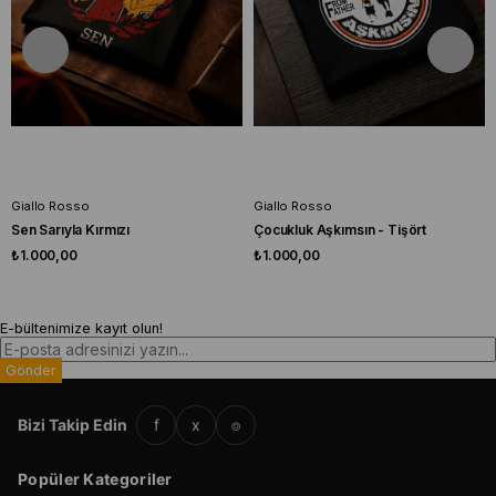
Giallo Rosso
Giallo Rosso
Sen Sarıyla Kırmızı
Çocukluk Aşkımsın - Tişört
₺1.000,00
₺1.000,00
E-bültenimize kayıt olun!
Gönder
Bizi Takip Edin
f
x
⌾
Popüler Kategoriler