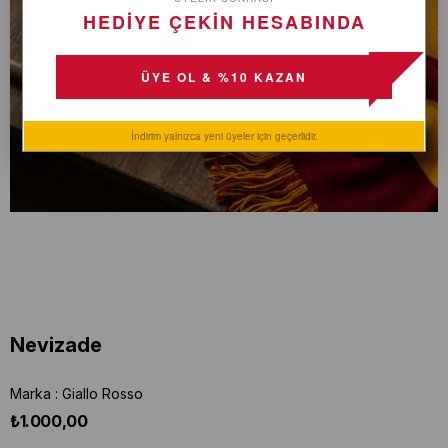
HEDİYE ÇEKİN HESABINDA
ÜYE OL & %10 KAZAN
İndirim yalnızca yeni üyeler için geçerlidir.
Nevizade
Marka
:
Giallo Rosso
₺1.000,00