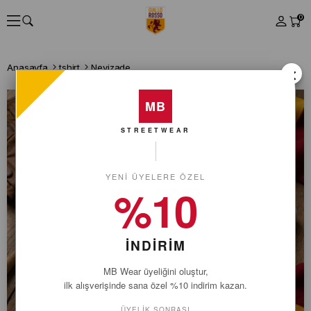
0
Anasayfa
tshirt
Nevizade
×
MB
STREETWEAR
YENI ÜYELERE ÖZEL
%10
İNDİRİM
MB Wear üyeliğini oluştur,
ilk alışverişinde sana özel %10 indirim kazan.
ÜYELIK SONRASI